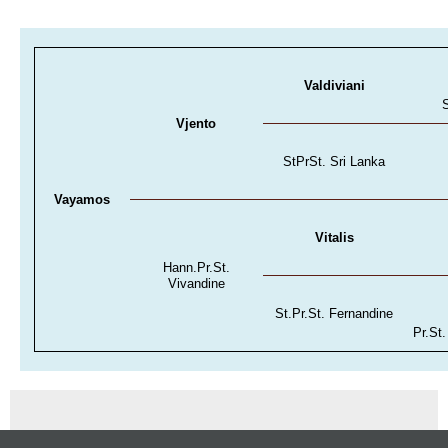
Valdiviani
S
Vjento
StPrSt. Sri Lanka
Vayamos
Vitalis
Hann.Pr.St.
Vivandine
St.Pr.St. Fernandine
Pr.St.