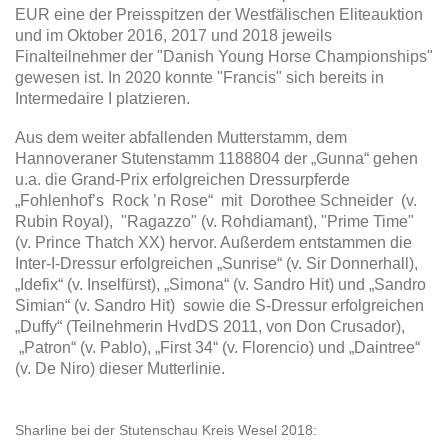
EUR eine der Preisspitzen der Westfälischen Eliteauktion
und im Oktober 2016, 2017 und 2018 jeweils
Finalteilnehmer der "Danish Young Horse Championships"
gewesen ist. In 2020 konnte "Francis" sich bereits in
Intermedaire I platzieren.
Aus dem weiter abfallenden Mutterstamm, dem
Hannoveraner Stutenstamm 1188804 der „Gunna“ gehen
u.a. die Grand-Prix erfolgreichen Dressurpferde
„Fohlenhof’s Rock ’n Rose“ mit Dorothee Schneider (v.
Rubin Royal), "Ragazzo" (v. Rohdiamant), "Prime Time"
(v. Prince Thatch XX) hervor. Außerdem entstammen die
Inter-I-Dressur erfolgreichen „Sunrise“ (v. Sir Donnerhall),
„Idefix“ (v. Inselfürst), „Simona“ (v. Sandro Hit) und „Sandro
Simian“ (v. Sandro Hit) sowie die S-Dressur erfolgreichen
„Duffy“ (Teilnehmerin HvdDS 2011, von Don Crusador),
„Patron“ (v. Pablo), „First 34“ (v. Florencio) und „Daintree“
(v. De Niro) dieser Mutterlinie.
Sharline bei der Stutenschau Kreis Wesel 2018: