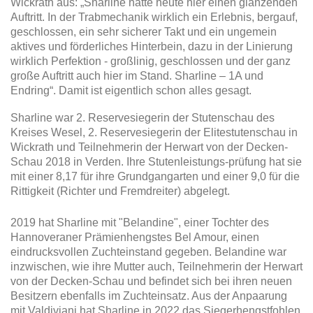
Wickrath aus: „Sharline hatte heute hier einen glänzenden
Auftritt. In der Trabmechanik wirklich ein Erlebnis, bergauf,
geschlossen, ein sehr sicherer Takt und ein ungemein
aktives und förderliches Hinterbein, dazu in der Linierung
wirklich Perfektion - großlinig, geschlossen und der ganz
große Auftritt auch hier im Stand. Sharline – 1A und
Endring“. Damit ist eigentlich schon alles gesagt.
Sharline war 2. Reservesiegerin der Stutenschau des
Kreises Wesel, 2. Reservesiegerin der Elitestutenschau in
Wickrath und Teilnehmerin der Herwart von der Decken-
Schau 2018 in Verden. Ihre Stutenleistungs-prüfung hat sie
mit einer 8,17 für ihre Grundgangarten und einer 9,0 für die
Rittigkeit (Richter und Fremdreiter) abgelegt.
2019 hat Sharline mit "Belandine", einer Tochter des
Hannoveraner Prämienhengstes Bel Amour, einen
eindrucksvollen Zuchteinstand gegeben. Belandine war
inzwischen, wie ihre Mutter auch, Teilnehmerin der Herwart
von der Decken-Schau und befindet sich bei ihren neuen
Besitzern ebenfalls im Zuchteinsatz. Aus der Anpaarung
mit Valdiviani hat Sharline in 2022 das Siegerhengstfohlen