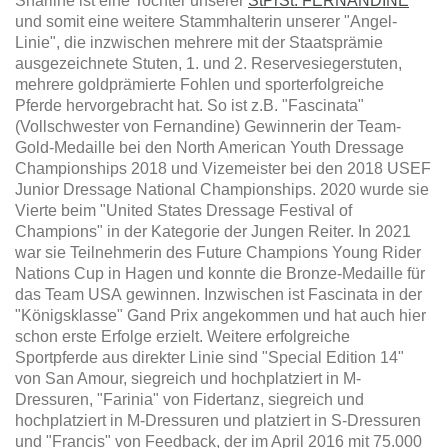
Sharline ist eine Tochter unserer
StPrSt. FERNANDINE
und somit eine weitere Stammhalterin unserer "Angel-
Linie", die inzwischen mehrere mit der Staatsprämie
ausgezeichnete Stuten, 1. und 2. Reservesiegerstuten,
mehrere goldprämierte Fohlen und sporterfolgreiche
Pferde hervorgebracht hat. So ist z.B. "Fascinata"
(Vollschwester von Fernandine) Gewinnerin der Team-
Gold-Medaille bei den North American Youth Dressage
Championships 2018 und Vizemeister bei den 2018 USEF
Junior Dressage National Championships. 2020 wurde sie
Vierte beim "United States Dressage Festival of
Champions" in der Kategorie der Jungen Reiter. In 2021
war sie Teilnehmerin des
Future Champions Young Rider
Nations Cup in Hagen und konnte die Bronze-Medaille für
das Team USA
gewinnen. Inzwischen ist Fascinata in der
"Königsklasse" Gand Prix angekommen und hat auch hier
schon erste Erfolge erzielt. Weitere erfolgreiche
Sportpferde aus direkter Linie sind "Special Edition 14"
von San Amour, siegreich und hochplatziert in M-
Dressuren, "Farinia" von Fidertanz, siegreich und
hochplatziert in M-Dressuren und platziert in S-Dressuren
und "Francis" von Feedback, der im April 2016 mit 75.000